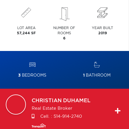
LOT AREA
NUMBER OF
YEAR BUILT
57,244 SF
ROOMS
2019
6
3
BEDROOMS
1
BATHROOM
CHRISTIAN
DUHAMEL
Real Estate Broker
Cell. :
514-914-2740